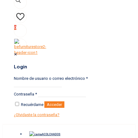
0
0
✕
Login
Nombre de usuario o correo electrónico
*
Contraseña
*
Recuérdame
Acceder
¿Olvidaste la contraseña?
ACOLCHADOS