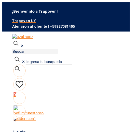
¡Bienvenido a Trapoven!
Trapoven UY
Atención al cliente | +59827081405
✕
✕
0
0
✕
Login