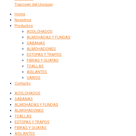
pueden
Trapoven del Uruguay
elegir
Home
en
Nosotros
la
Productos
página
ACOLCHADOS
de
ALMOHADAS Y FUNDAS
producto
SABANAS
ALMOHADONES
ESTOPAS Y TRAPOS
FIBRAS Y GUATAS
TOALLAS
AISLANTES
VARIOS
Contacto
ACOLCHADOS
SABANAS
ALMOHADAS Y FUNDAS
ALMOHADONES
TOALLAS
ESTOPAS Y TRAPOS
FIBRAS Y GUATAS
AISLANTES