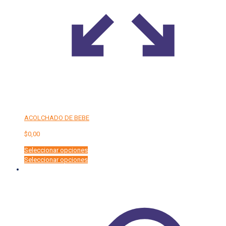
ACOLCHADO DE BEBE
$
0,00
Seleccionar opciones
Este
Seleccionar opciones
producto
tiene
múltiples
variantes.
Las
opciones