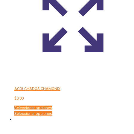
ACOLCHADOS CHAMONIX
$
0,00
Seleccionar opciones
Este
Seleccionar opciones
producto
tiene
múltiples