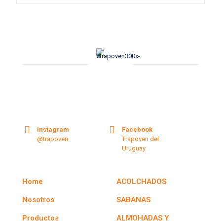
producto
tiene
múltiples
variantes.
Las
opciones
se
pueden
elegir
en
la
página
de
producto
Instagram
Facebook
@trapoven
Trapoven del
Uruguay
Home
ACOLCHADOS
Nosotros
SABANAS
Productos
ALMOHADAS Y