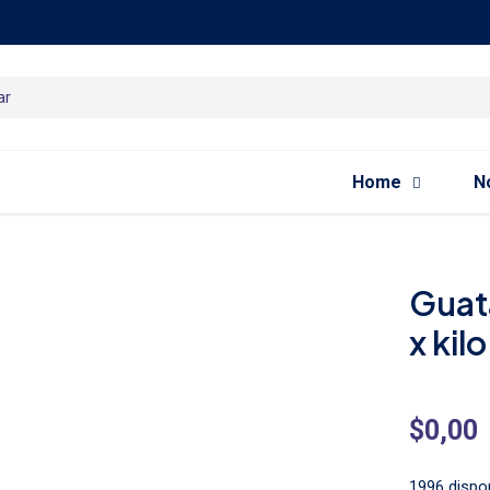
Home
N
Guata
x kilo
$
0,00
1996 dispo