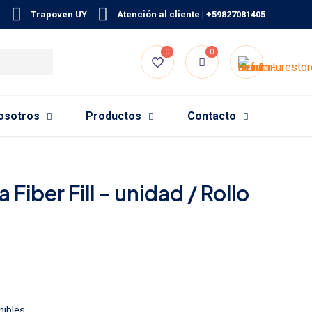
Trapoven UY
Atención al cliente | +59827081405
0
0
osotros
Productos
Contacto
 Fiber Fill – unidad / Rollo
nibles